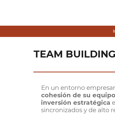
Ir
al
contenido
principal
I
TEAM BUILDING
En un entorno empresaria
cohesión de su equip
inversión estratégica
e
sincronizados y de alto 