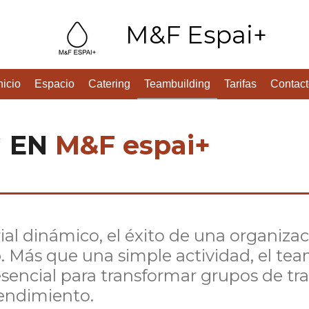
M&F Espai+
nicio
Espacio
Catering
Teambuilding
Tarifas
Contact
 EN
M&F espai+
l dinámico, el éxito de una organizac
o
. Más que una simple actividad, el te
sencial para transformar grupos de tr
rendimiento.